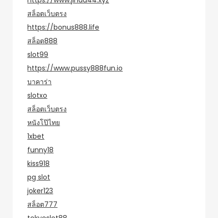
https://www.jinda44.xyz
สล็อตเว็บตรง
https://bonus888.life
สล็อต888
slot99
https://www.pussy888fun.io
บาคาร่า
slotxo
สล็อตเว็บตรง
หนังโป๊ไทย
1xbet
funny18
kiss918
pg slot
joker123
สล็อต777