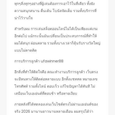
ทุกๆสิ่งทุกๆอย่างที่ผู้เล่นต้องการเอาไว้ในที่เดียว ทั้งยัง
ความสนุกสนาน ตื่นเต้น โบนัสจัดเต็ม รวมทั้งบริการที่
น่าไว้วางใจ
สำหรับผม การเล่นสล็อตออนไลน์ไม่ได้เป็นเพียงแค่เกม
อีกต่อไป แม้กระนั้นมันเปลี่ยนเป็นประสบการณ์ที่ทำให้
ผมได้สนุก ผ่อนคลาย รวมทั้งบางเวลาก็ลุ้นรับรางวัลใหญ่
แบบไม่คาดคิด
การบริการลูกค้า ufawinner88
อีกสิ่งที่ทำให้ติดใจคือ คณะทำงานบริการลูกค้า เว็บตรง
จะมีหนทางให้ติดต่อหลายแบบ อีกทั้งแชทสด หมายเลข
โทรศัพท์ รวมทั้งไลน์ ตอบเร็ว แก้ไขปัญหาได้ทันที ไม่
เสมือนเว็บเอเย่นต์ที่ตอบช้า หรือหายเงียบ
ภายหลังที่ได้ทดลองเล่นเว็บไซต์ตรงไม่ผ่านเอเย่นต์ของ
จริง 2026 มานานยาวนานหลายเดือน ผมสรุปได้ว่า