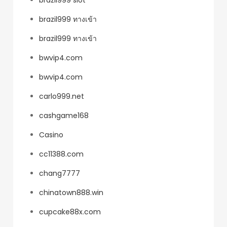
brazil999 slot
brazil999 ทางเข้า
brazil999 ทางเข้า
bwvip4.com
bwvip4.com
carlo999.net
cashgame168
Casino
cc11388.com
chang7777
chinatown888.win
cupcake88x.com