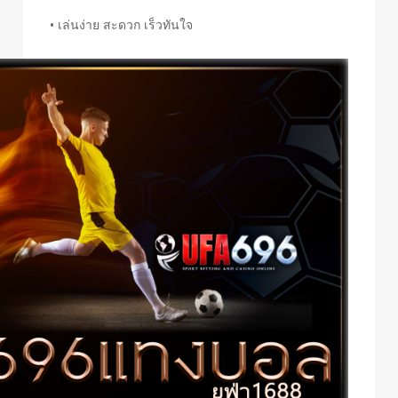
• เล่นง่าย สะดวก เร็วทันใจ