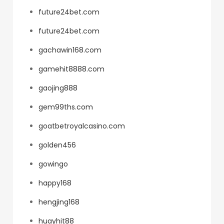
future24bet.com
future24bet.com
gachawin168.com
gamehit8888.com
gaojing888
gem99ths.com
goatbetroyalcasino.com
golden456
gowingo
happy168
hengjing168
huayhit88