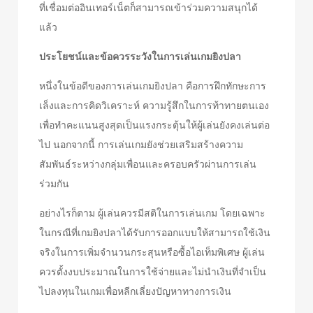
ที่เชื่อมต่ออินเทอร์เน็ตก็สามารถเข้าร่วมความสนุกได้
แล้ว
ประโยชน์และข้อควรระวังในการเล่นเกมยิงปลา
หนึ่งในข้อดีของการเล่นเกมยิงปลา คือการฝึกทักษะการ
เล็งและการคิดวิเคราะห์ ความรู้สึกในการท้าทายตนเอง
เพื่อทำคะแนนสูงสุดเป็นแรงกระตุ้นให้ผู้เล่นยังคงเล่นต่อ
ไป นอกจากนี้ การเล่นเกมยังช่วยเสริมสร้างความ
สัมพันธ์ระหว่างกลุ่มเพื่อนและครอบครัวผ่านการเล่น
ร่วมกัน
อย่างไรก็ตาม ผู้เล่นควรมีสติในการเล่นเกม โดยเฉพาะ
ในกรณีที่เกมยิงปลาได้รับการออกแบบให้สามารถใช้เงิน
จริงในการเพิ่มจำนวนกระสุนหรือซื้อไอเท็มพิเศษ ผู้เล่น
ควรตั้งงบประมาณในการใช้จ่ายและไม่นำเงินที่จำเป็น
ไปลงทุนในเกมเพื่อหลีกเลี่ยงปัญหาทางการเงิน