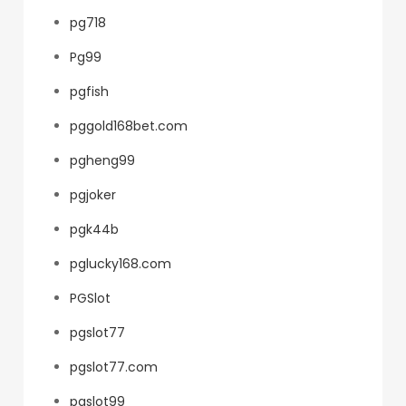
pg718
Pg99
pgfish
pggold168bet.com
pgheng99
pgjoker
pgk44b
pglucky168.com
PGSlot
pgslot77
pgslot77.com
pgslot99