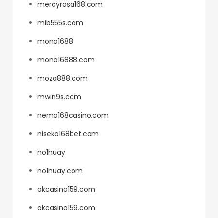
mercyrosa168.com
mib555s.com
mono1688
mono16888.com
moza888.com
mwin9s.com
nemo168casino.com
niseko168bet.com
no1huay
no1huay.com
okcasino159.com
okcasino159.com