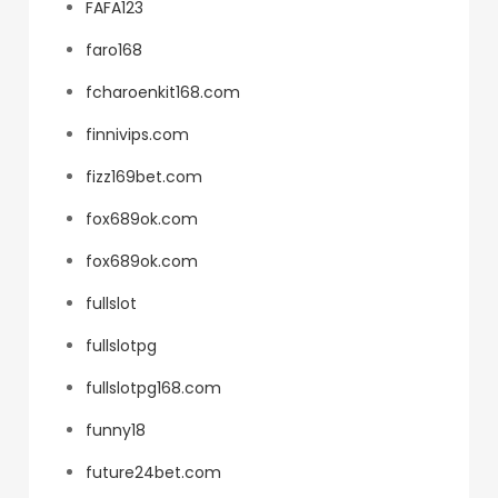
FAFA123
faro168
fcharoenkit168.com
finnivips.com
fizz169bet.com
fox689ok.com
fox689ok.com
fullslot
fullslotpg
fullslotpg168.com
funny18
future24bet.com