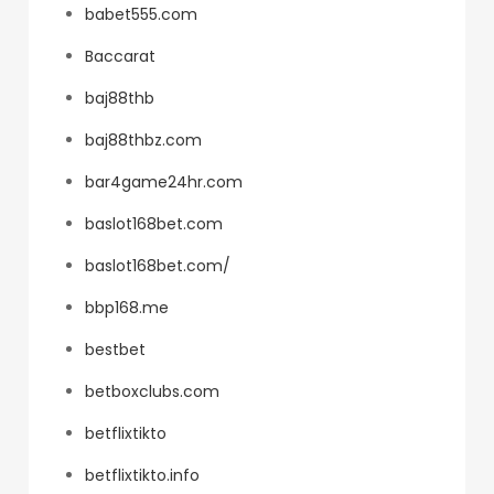
babet555.com
Baccarat
baj88thb
baj88thbz.com
bar4game24hr.com
baslot168bet.com
baslot168bet.com/
bbp168.me
bestbet
betboxclubs.com
betflixtikto
betflixtikto.info