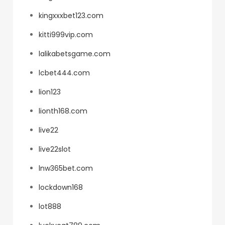
kingxxxbet123.com
kitti999vip.com
lalikabetsgame.com
lcbet444.com
lion123
lionth168.com
live22
live22slot
lnw365bet.com
lockdown168
lot888