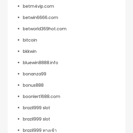
betm4vip.com
betwin6666.com
betworld369hot.com
bitcoin
bkkwin
bluewin8888.info
bonanza99
bonus888
boonlert1688.com
brazil999 slot
brazil999 slot
brazil999 ทางเข้า