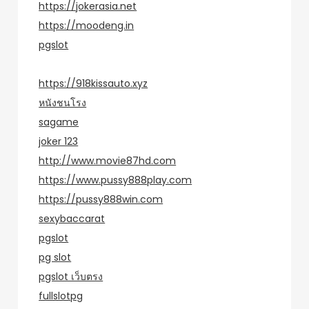
https://jokerasia.net
https://moodeng.in
pgslot
https://918kissauto.xyz
หนังชนโรง
sagame
joker 123
http://www.movie87hd.com
https://www.pussy888play.com
https://pussy888win.com
sexybaccarat
pgslot
pg slot
pgslot เว็บตรง
fullslotpg