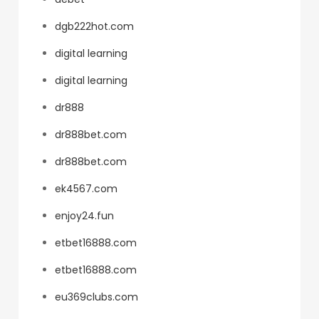
dgb222hot.com
digital learning
digital learning
dr888
dr888bet.com
dr888bet.com
ek4567.com
enjoy24.fun
etbet16888.com
etbet16888.com
eu369clubs.com